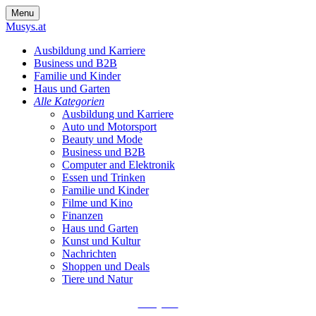
Skip
Menu
to
Musys.at
content
Ausbildung und Karriere
Business und B2B
Familie und Kinder
Haus und Garten
Alle Kategorien
Ausbildung und Karriere
Auto und Motorsport
Beauty und Mode
Business und B2B
Computer and Elektronik
Essen und Trinken
Familie und Kinder
Filme und Kino
Finanzen
Haus und Garten
Kunst und Kultur
Nachrichten
Shoppen und Deals
Tiere und Natur
Musys.at
Die besten Artikel