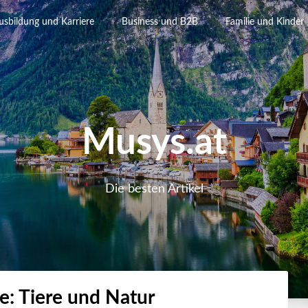
usbildung und Karriere
Business und B2B
Familie und Kinder
Musys.at
Die besten Artikel
ie:
Tiere und Natur