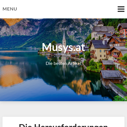
Skip
to
MENU
content
Musys.at
Die besten Artikel