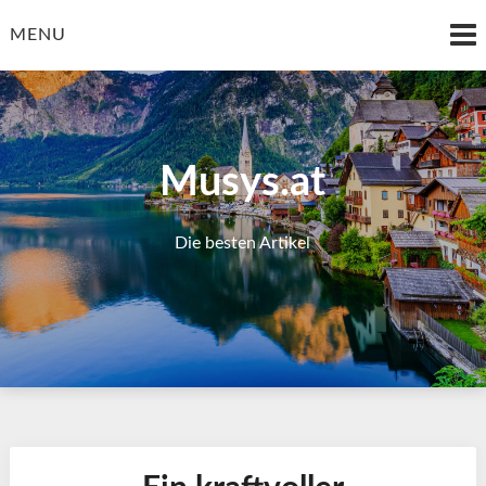
Skip
to
MENU
content
Musys.at
Die besten Artikel