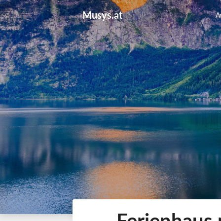
Skip
Musys.at
to
A
content