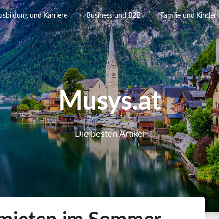
usbildung und Karriere
Business und B2B
Familie und Kinder
Musys.at
Die besten Artikel